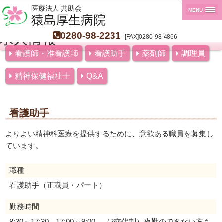
医療法人 共助会
MENU
猿島厚生病院
0280-98-2231
求人情報
[FAX]0280-98-4866
看護師・准看護師
看護助手
薬剤師
調理員
精神保健福祉士
Q&A
看護助手
よりよい精神科医療を提供するために、意欲ある職員を募集し
ています。
職種
看護助手（正職員・パート）
勤務時間
8:30～17:30、17:00～9:00 （2交代制）夜勤のできない方も