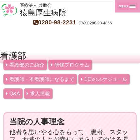
医療法人 共助会
MENU
猿島厚生病院
0280-98-2231
[FAX]0280-98-4866
看護部
看護部のご紹介
研修プログラム
看護師・准看護師になるまで
1日のスケジュール
Q&A
求人情報
当院の人事理念
他者を思いやる心をもって、患者、スタッ
フ、地域の人々が幸せに暮らしてゆける環